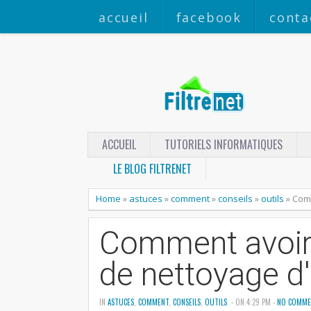
accueil
facebook
conta
ACCUEIL
TUTORIELS INFORMATIQUES
LE BLOG FILTRENET
Home
»
astuces
»
comment
»
conseils
»
outils
»
Comm
Comment avoir 
de nettoyage d
IN
ASTUCES
,
COMMENT
,
CONSEILS
,
OUTILS
- ON 4:29 PM -
NO COMME