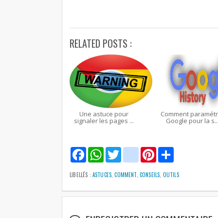
RELATED POSTS :
Une astuce pour
Comment paramétr
signaler les pages ...
Google pour la s..
F
W
T
g
P
S
a
h
w
m
i
h
c
a
i
a
n
a
e
t
t
i
t
r
LIBELLÉS :
ASTUCES
,
COMMENT
,
CONSEILS
,
OUTILS
b
s
t
l
e
e
o
A
e
r
o
p
r
e
k
p
s
t