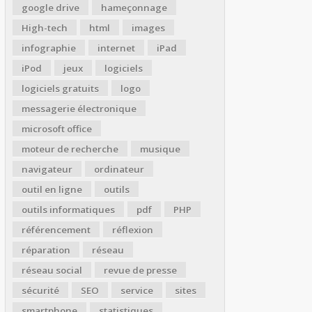
google drive
hameçonnage
High-tech
html
images
infographie
internet
iPad
iPod
jeux
logiciels
logiciels gratuits
logo
messagerie électronique
microsoft office
moteur de recherche
musique
navigateur
ordinateur
outil en ligne
outils
outils informatiques
pdf
PHP
référencement
réflexion
réparation
réseau
réseau social
revue de presse
sécurité
SEO
service
sites
smartphone
statistiques