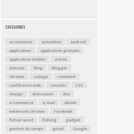
CATEGORIES
accessoires
actualites
android
application
application gratuite
application mobile
article
astuces
blog
blogger
chrome
codage
comment
conférence web
conseils
CSS
design
discussion
dos
e-commerce
e-mail
ebook
extension chrome
Facebook
fichier word
fishing
gadget
gestion du temps
gmail
Google