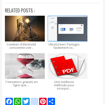
RELATED POSTS :
Combien d'électricité
UltraScreen: Partagez
consomme votr...
facilement vo...
7 minuteurs gratuits en
Une meilleure
ligne que ...
méthode pour
incorpor...
F
W
T
g
P
S
a
h
w
m
i
h