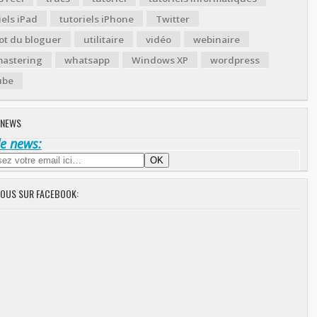
iels iPad
tutoriels iPhone
Twitter
ot du bloguer
utilitaire
vidéo
webinaire
astering
whatsapp
Windows XP
wordpress
ube
 NEWS
de news:
NOUS SUR FACEBOOK: