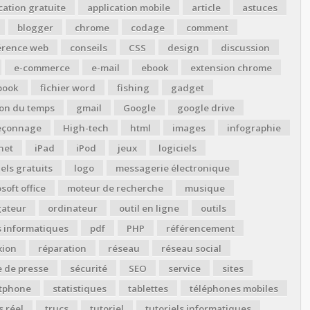
cation gratuite
application mobile
article
astuces
blogger
chrome
codage
comment
érence web
conseils
CSS
design
discussion
e-commerce
e-mail
ebook
extension chrome
book
fichier word
fishing
gadget
ion du temps
gmail
Google
google drive
çonnage
High-tech
html
images
infographie
net
iPad
iPod
jeux
logiciels
iels gratuits
logo
messagerie électronique
soft office
moteur de recherche
musique
gateur
ordinateur
outil en ligne
outils
s informatiques
pdf
PHP
référencement
xion
réparation
réseau
réseau social
 de presse
sécurité
SEO
service
sites
tphone
statistiques
tablettes
téléphones mobiles
 réel
trucs
tutoriel
tutoriels informatiques