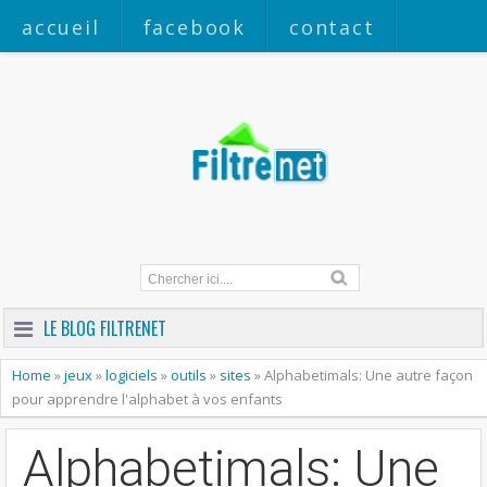
accueil
facebook
contact
a propos
LE BLOG FILTRENET
Home
»
jeux
»
logiciels
»
outils
»
sites
»
Alphabetimals: Une autre façon
pour apprendre l'alphabet à vos enfants
Alphabetimals: Une