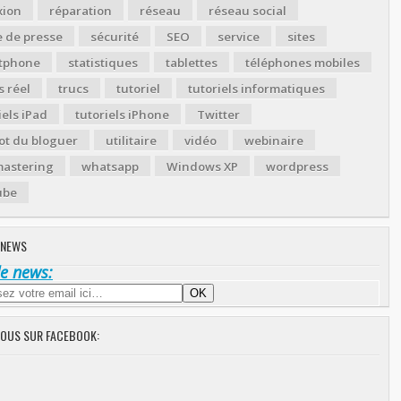
xion
réparation
réseau
réseau social
 de presse
sécurité
SEO
service
sites
tphone
statistiques
tablettes
téléphones mobiles
 réel
trucs
tutoriel
tutoriels informatiques
iels iPad
tutoriels iPhone
Twitter
ot du bloguer
utilitaire
vidéo
webinaire
astering
whatsapp
Windows XP
wordpress
ube
 NEWS
de news:
NOUS SUR FACEBOOK: