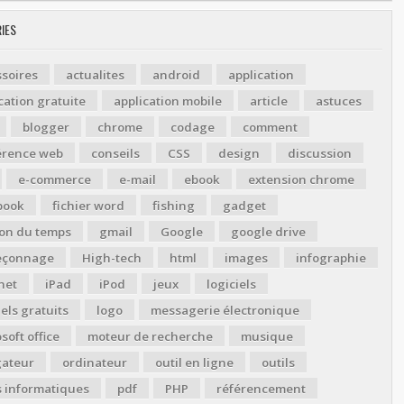
IES
soires
actualites
android
application
cation gratuite
application mobile
article
astuces
blogger
chrome
codage
comment
érence web
conseils
CSS
design
discussion
e-commerce
e-mail
ebook
extension chrome
book
fichier word
fishing
gadget
ion du temps
gmail
Google
google drive
çonnage
High-tech
html
images
infographie
net
iPad
iPod
jeux
logiciels
iels gratuits
logo
messagerie électronique
soft office
moteur de recherche
musique
gateur
ordinateur
outil en ligne
outils
s informatiques
pdf
PHP
référencement