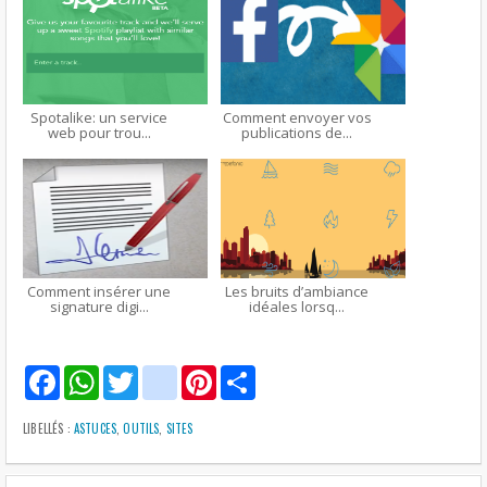
Spotalike: un service
Comment envoyer vos
web pour trou...
publications de...
Comment insérer une
Les bruits d’ambiance
signature digi...
idéales lorsq...
F
W
T
g
P
S
a
h
w
m
i
h
c
a
i
a
n
a
e
t
t
i
t
r
LIBELLÉS :
ASTUCES
,
OUTILS
,
SITES
b
s
t
l
e
e
o
A
e
r
o
p
r
e