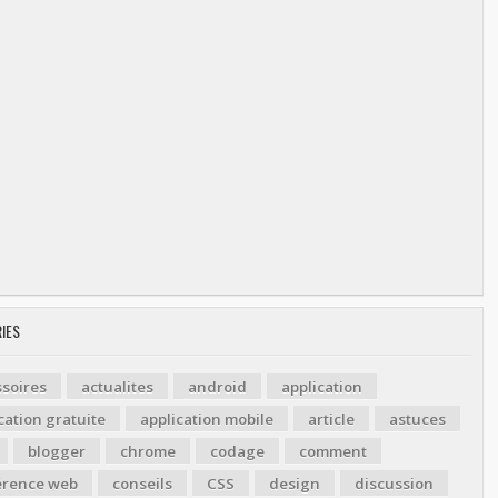
IES
soires
actualites
android
application
cation gratuite
application mobile
article
astuces
blogger
chrome
codage
comment
érence web
conseils
CSS
design
discussion