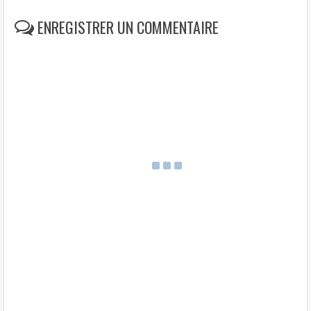
k
p
s
t
ENREGISTRER UN COMMENTAIRE