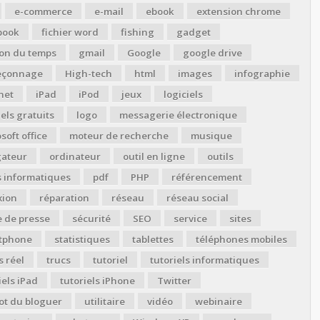
e-commerce
e-mail
ebook
extension chrome
book
fichier word
fishing
gadget
ion du temps
gmail
Google
google drive
çonnage
High-tech
html
images
infographie
net
iPad
iPod
jeux
logiciels
iels gratuits
logo
messagerie électronique
soft office
moteur de recherche
musique
gateur
ordinateur
outil en ligne
outils
s informatiques
pdf
PHP
référencement
xion
réparation
réseau
réseau social
 de presse
sécurité
SEO
service
sites
tphone
statistiques
tablettes
téléphones mobiles
 réel
trucs
tutoriel
tutoriels informatiques
iels iPad
tutoriels iPhone
Twitter
ot du bloguer
utilitaire
vidéo
webinaire