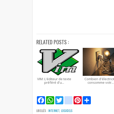
RELATED POSTS :
VIM: L'éditeur de texte
Combien d'électrici
préféré d'u...
consomme votr...
F
W
T
g
P
S
a
h
w
m
i
h
c
a
i
a
n
a
e
t
t
i
t
r
LIBELLÉS :
INTERNET
,
LOGICIELS