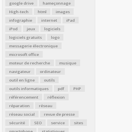
google drive
hameçonnage
High-tech
html
images
infographie
internet
iPad
iPod
jeux
logiciels
logiciels gratuits
logo
messagerie électronique
microsoft office
moteur de recherche
musique
navigateur
ordinateur
outil en ligne
outils
outils informatiques
pdf
PHP
référencement
réflexion
réparation
réseau
réseau social
revue de presse
sécurité
SEO
service
sites
smartphone
statistiques