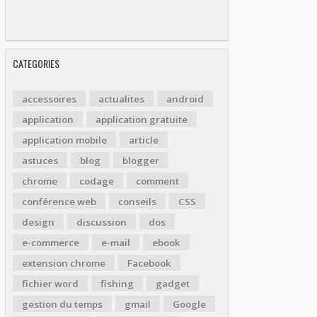
CATEGORIES
accessoires
actualites
android
application
application gratuite
application mobile
article
astuces
blog
blogger
chrome
codage
comment
conférence web
conseils
CSS
design
discussion
dos
e-commerce
e-mail
ebook
extension chrome
Facebook
fichier word
fishing
gadget
gestion du temps
gmail
Google