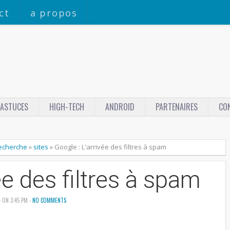
ct
a propos
ASTUCES
HIGH-TECH
ANDROID
PARTENAIRES
CO
echerche
»
sites
»
Google : L'arrivée des filtres à spam
ée des filtres à spam
- ON 3:45 PM -
NO COMMENTS