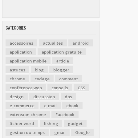
CATEGORIES
accessoires
actualites
android
application
application gratuite
application mobile
article
astuces
blog
blogger
chrome
codage
comment
conférence web
conseils
CSS
design
discussion
dos
e-commerce
e-mail
ebook
extension chrome
Facebook
fichier word
fishing
gadget
gestion du temps
gmail
Google