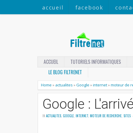
accueil
facebook
conta
ACCUEIL
TUTORIELS INFORMATIQUES
LE BLOG FILTRENET
Home
»
actualites
»
Google
»
internet
»
moteur de r
Google : L'arriv
IN
ACTUALITES
,
GOOGLE
,
INTERNET
,
MOTEUR DE RECHERCHE
,
SITES