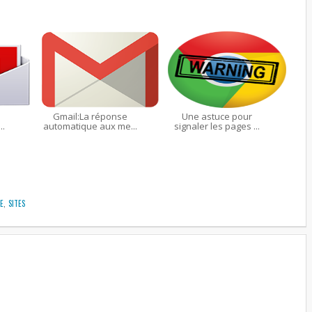
Gmail:La réponse
Une astuce pour
..
automatique aux me...
signaler les pages ...
E
,
SITES