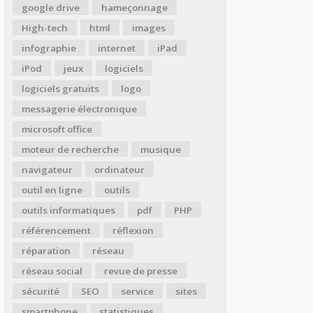
google drive
hameçonnage
High-tech
html
images
infographie
internet
iPad
iPod
jeux
logiciels
logiciels gratuits
logo
messagerie électronique
microsoft office
moteur de recherche
musique
navigateur
ordinateur
outil en ligne
outils
outils informatiques
pdf
PHP
référencement
réflexion
réparation
réseau
réseau social
revue de presse
sécurité
SEO
service
sites
smartphone
statistiques