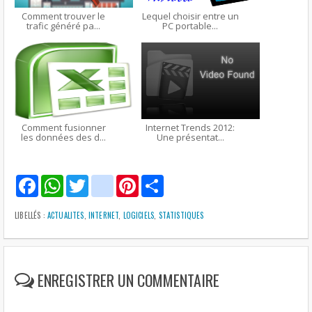
Comment trouver le
Lequel choisir entre un
trafic généré pa...
PC portable...
Comment fusionner
Internet Trends 2012:
les données des d...
Une présentat...
F
W
T
g
P
S
a
h
w
m
i
h
c
a
i
a
n
a
e
t
t
i
t
r
LIBELLÉS :
ACTUALITES
,
INTERNET
,
LOGICIELS
,
STATISTIQUES
b
s
t
l
e
e
o
A
e
r
o
p
r
e
k
p
s
t
ENREGISTRER UN COMMENTAIRE