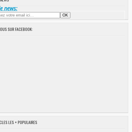
de news:
NOUS SUR FACEBOOK:
CLES LES + POPULAIRES