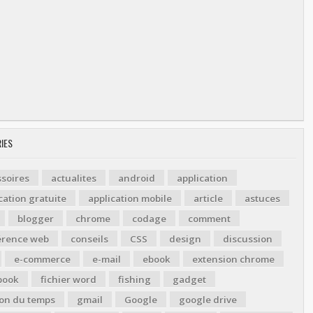
IES
soires
actualites
android
application
cation gratuite
application mobile
article
astuces
blogger
chrome
codage
comment
érence web
conseils
CSS
design
discussion
e-commerce
e-mail
ebook
extension chrome
book
fichier word
fishing
gadget
ion du temps
gmail
Google
google drive