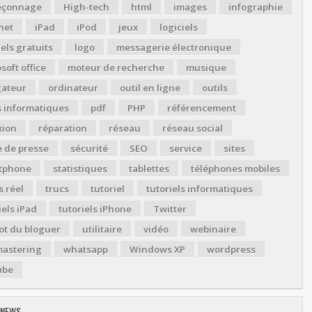
çonnage
High-tech
html
images
infographie
net
iPad
iPod
jeux
logiciels
iels gratuits
logo
messagerie électronique
soft office
moteur de recherche
musique
gateur
ordinateur
outil en ligne
outils
s informatiques
pdf
PHP
référencement
xion
réparation
réseau
réseau social
 de presse
sécurité
SEO
service
sites
tphone
statistiques
tablettes
téléphones mobiles
 réel
trucs
tutoriel
tutoriels informatiques
iels iPad
tutoriels iPhone
Twitter
ot du bloguer
utilitaire
vidéo
webinaire
astering
whatsapp
Windows XP
wordpress
ube
 NEWS