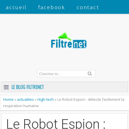
accueil
facebook
contact
a propos
LE BLOG FILTRENET
Home
»
actualites
»
High-tech
»
Le Robot Espion : détecte facilement la
respiration humaine
Le Robot Espion :