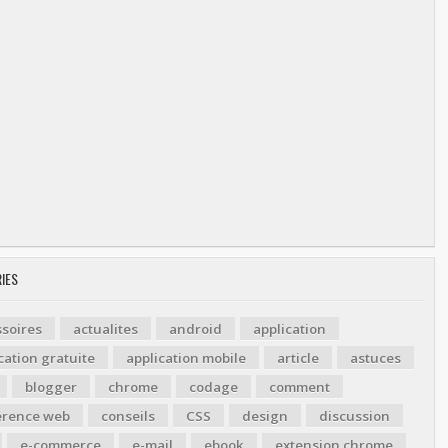
IES
soires
actualites
android
application
cation gratuite
application mobile
article
astuces
blogger
chrome
codage
comment
érence web
conseils
CSS
design
discussion
e-commerce
e-mail
ebook
extension chrome