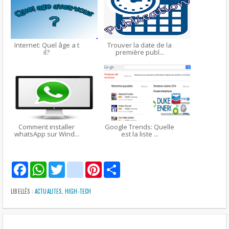
Internet: Quel âge a t
Trouver la date de la
il?
première publ...
Comment installer
Google Trends: Quelle
whatsApp sur Wind...
est la liste ...
F
W
T
g
P
S
a
h
w
m
i
h
c
a
i
a
n
a
e
t
t
i
t
r
LIBELLÉS :
ACTUALITES
,
HIGH-TECH
b
s
t
l
e
e
o
A
e
r
o
p
r
e
k
p
s