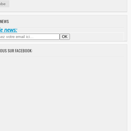
ube
 NEWS
de news:
NOUS SUR FACEBOOK: