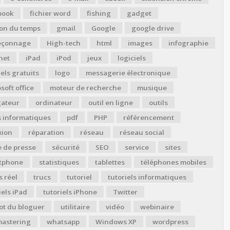
book
fichier word
fishing
gadget
ion du temps
gmail
Google
google drive
çonnage
High-tech
html
images
infographie
net
iPad
iPod
jeux
logiciels
iels gratuits
logo
messagerie électronique
soft office
moteur de recherche
musique
gateur
ordinateur
outil en ligne
outils
s informatiques
pdf
PHP
référencement
xion
réparation
réseau
réseau social
 de presse
sécurité
SEO
service
sites
tphone
statistiques
tablettes
téléphones mobiles
 réel
trucs
tutoriel
tutoriels informatiques
iels iPad
tutoriels iPhone
Twitter
ot du bloguer
utilitaire
vidéo
webinaire
astering
whatsapp
Windows XP
wordpress