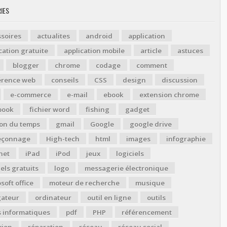
IES
soires
actualites
android
application
cation gratuite
application mobile
article
astuces
blogger
chrome
codage
comment
érence web
conseils
CSS
design
discussion
e-commerce
e-mail
ebook
extension chrome
book
fichier word
fishing
gadget
ion du temps
gmail
Google
google drive
çonnage
High-tech
html
images
infographie
net
iPad
iPod
jeux
logiciels
iels gratuits
logo
messagerie électronique
soft office
moteur de recherche
musique
gateur
ordinateur
outil en ligne
outils
s informatiques
pdf
PHP
référencement
xion
réparation
réseau
réseau social