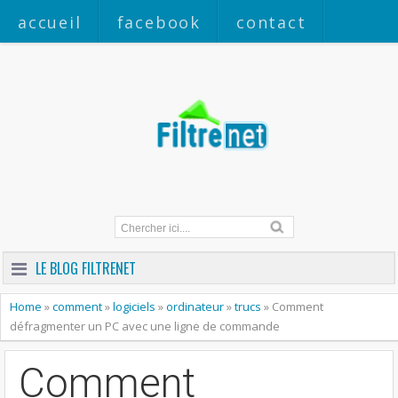
accueil
facebook
contact
a propos
LE BLOG FILTRENET
Home
»
comment
»
logiciels
»
ordinateur
»
trucs
»
Comment
défragmenter un PC avec une ligne de commande
Comment