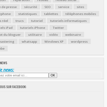
 de presse
sécurité
SEO
service
sites
tphone
statistiques
tablettes
téléphones mobiles
 réel
trucs
tutoriel
tutoriels informatiques
iels iPad
tutoriels iPhone
Twitter
ot du bloguer
utilitaire
vidéo
webinaire
astering
whatsapp
Windows XP
wordpress
ube
 NEWS
de news:
NOUS SUR FACEBOOK: