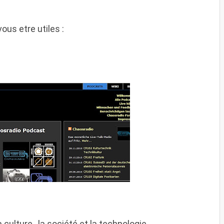
ous etre utiles :
a culture , la société et la technologie.