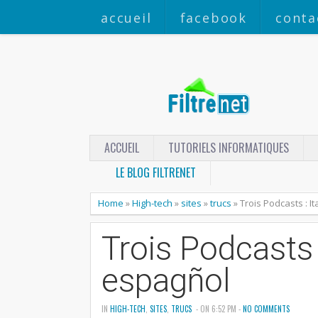
accueil
facebook
conta
ACCUEIL
TUTORIELS INFORMATIQUES
LE BLOG FILTRENET
Home
»
High-tech
»
sites
»
trucs
»
Trois Podcasts : I
Trois Podcasts :
espagñol
IN
HIGH-TECH
,
SITES
,
TRUCS
- ON 6:52 PM -
NO COMMENTS