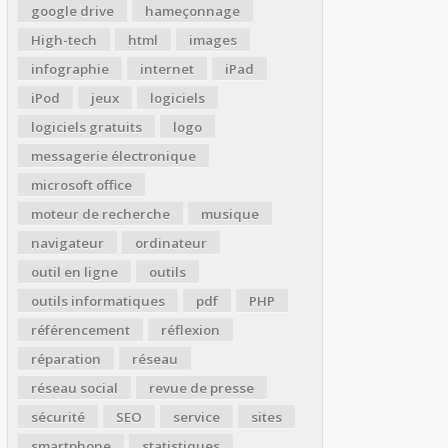
google drive
hameçonnage
High-tech
html
images
infographie
internet
iPad
iPod
jeux
logiciels
logiciels gratuits
logo
messagerie électronique
microsoft office
moteur de recherche
musique
navigateur
ordinateur
outil en ligne
outils
outils informatiques
pdf
PHP
référencement
réflexion
réparation
réseau
réseau social
revue de presse
sécurité
SEO
service
sites
smartphone
statistiques