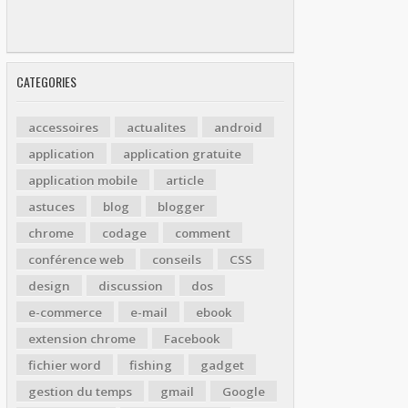
CATEGORIES
accessoires
actualites
android
application
application gratuite
application mobile
article
astuces
blog
blogger
chrome
codage
comment
conférence web
conseils
CSS
design
discussion
dos
e-commerce
e-mail
ebook
extension chrome
Facebook
fichier word
fishing
gadget
gestion du temps
gmail
Google