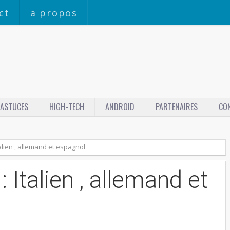
ct
a propos
ASTUCES
HIGH-TECH
ANDROID
PARTENAIRES
CO
talien , allemand et espagñol
 Italien , allemand et