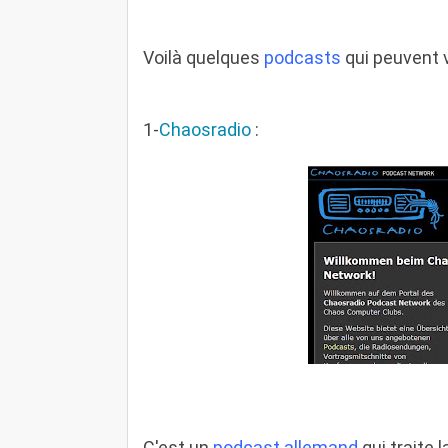
Voilà quelques
podcasts
qui peuvent v
1-
Chaosradio
:
C'est un
podcast allemand
qui traite l