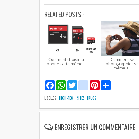
RELATED POSTS :
Comment choisir la
Comment se
bonne carte mémo...
photographier so
même a...
F
W
T
g
P
S
a
h
w
m
i
h
c
a
i
a
n
a
e
t
t
i
t
r
LIBELLÉS :
HIGH-TECH
,
SITES
,
TRUCS
b
s
t
l
e
e
o
A
e
r
o
p
r
e
k
p
s
t
ENREGISTRER UN COMMENTAIRE