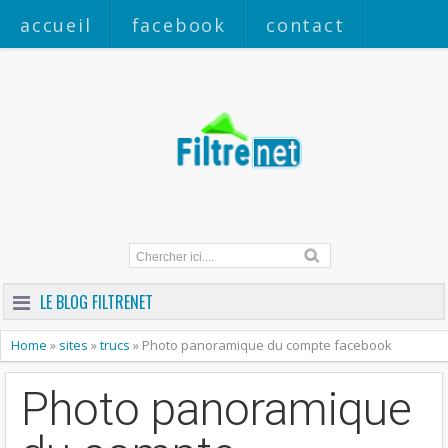
accueil
facebook
contact
a propos
LE BLOG FILTRENET
Home
»
sites
»
trucs
»
Photo panoramique du compte facebook
Photo panoramique