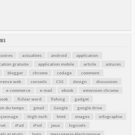
IES
soires
actualites
android
application
cation gratuite
application mobile
article
astuces
blogger
chrome
codage
comment
érence web
conseils
CSS
design
discussion
e-commerce
e-mail
ebook
extension chrome
book
fichier word
fishing
gadget
ion du temps
gmail
Google
google drive
çonnage
High-tech
html
images
infographie
net
iPad
iPod
jeux
logiciels
iels gratuits
logo
messagerie électronique