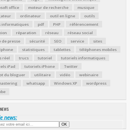
soft office
moteur de recherche
musique
gateur
ordinateur
outil en ligne
outils
s informatiques
pdf
PHP
référencement
xion
réparation
réseau
réseau social
 de presse
sécurité
SEO
service
sites
tphone
statistiques
tablettes
téléphones mobiles
 réel
trucs
tutoriel
tutoriels informatiques
iels iPad
tutoriels iPhone
Twitter
ot du bloguer
utilitaire
vidéo
webinaire
astering
whatsapp
Windows XP
wordpress
ube
 NEWS
de news: