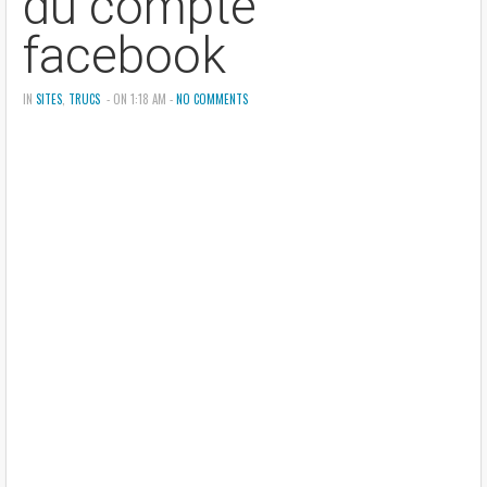
du compte
facebook
IN
SITES
,
TRUCS
- ON 1:18 AM -
NO COMMENTS