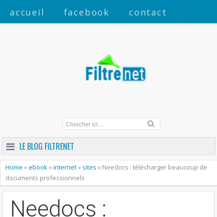
accueil
facebook
contact
a propos
LE BLOG FILTRENET
Home
»
ebook
»
internet
»
sites
»
Needocs : télécharger beaucoup de
documents professionnels
Needocs :