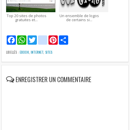
Top 20 sites de photos
Un ensemble de logos
gratuites et...
de certains si...
F
W
T
g
P
S
a
h
w
m
i
h
c
a
i
a
n
a
e
t
t
i
t
r
LIBELLÉS :
EBOOK
,
INTERNET
,
SITES
b
s
t
l
e
e
o
A
e
r
o
p
r
e
k
p
s
t
ENREGISTRER UN COMMENTAIRE