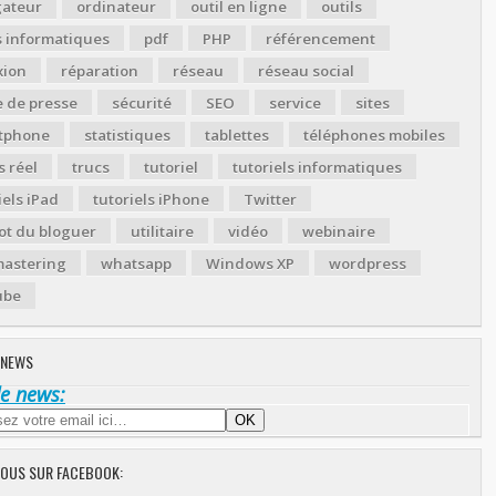
gateur
ordinateur
outil en ligne
outils
s informatiques
pdf
PHP
référencement
xion
réparation
réseau
réseau social
 de presse
sécurité
SEO
service
sites
tphone
statistiques
tablettes
téléphones mobiles
 réel
trucs
tutoriel
tutoriels informatiques
iels iPad
tutoriels iPhone
Twitter
ot du bloguer
utilitaire
vidéo
webinaire
astering
whatsapp
Windows XP
wordpress
ube
 NEWS
de news:
NOUS SUR FACEBOOK: