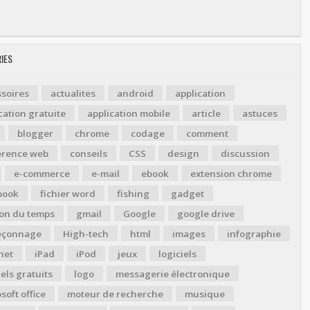
IES
soires
actualites
android
application
cation gratuite
application mobile
article
astuces
blogger
chrome
codage
comment
érence web
conseils
CSS
design
discussion
e-commerce
e-mail
ebook
extension chrome
book
fichier word
fishing
gadget
ion du temps
gmail
Google
google drive
çonnage
High-tech
html
images
infographie
net
iPad
iPod
jeux
logiciels
iels gratuits
logo
messagerie électronique
soft office
moteur de recherche
musique