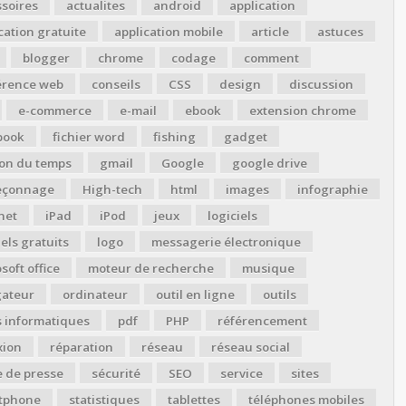
soires
actualites
android
application
cation gratuite
application mobile
article
astuces
blogger
chrome
codage
comment
érence web
conseils
CSS
design
discussion
e-commerce
e-mail
ebook
extension chrome
book
fichier word
fishing
gadget
ion du temps
gmail
Google
google drive
çonnage
High-tech
html
images
infographie
net
iPad
iPod
jeux
logiciels
iels gratuits
logo
messagerie électronique
soft office
moteur de recherche
musique
gateur
ordinateur
outil en ligne
outils
s informatiques
pdf
PHP
référencement
xion
réparation
réseau
réseau social
 de presse
sécurité
SEO
service
sites
tphone
statistiques
tablettes
téléphones mobiles