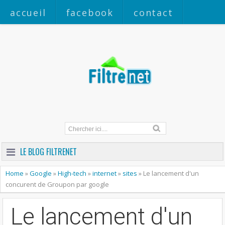
accueil
facebook
contact
a propos
LE BLOG FILTRENET
Home
»
Google
»
High-tech
»
internet
»
sites
»
Le lancement d'un
concurent de Groupon par google
Le lancement d'un