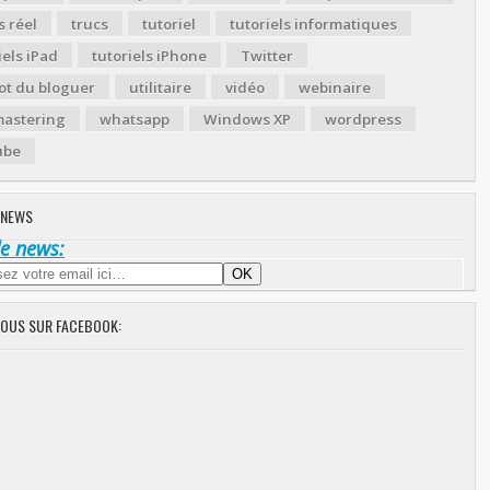
 réel
trucs
tutoriel
tutoriels informatiques
iels iPad
tutoriels iPhone
Twitter
ot du bloguer
utilitaire
vidéo
webinaire
astering
whatsapp
Windows XP
wordpress
ube
 NEWS
de news:
NOUS SUR FACEBOOK: