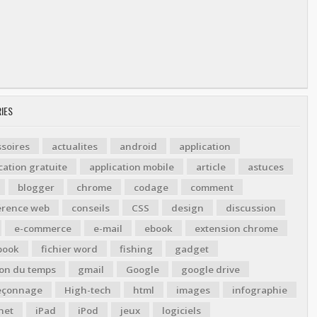
IES
soires
actualites
android
application
cation gratuite
application mobile
article
astuces
blogger
chrome
codage
comment
érence web
conseils
CSS
design
discussion
e-commerce
e-mail
ebook
extension chrome
book
fichier word
fishing
gadget
ion du temps
gmail
Google
google drive
çonnage
High-tech
html
images
infographie
net
iPad
iPod
jeux
logiciels