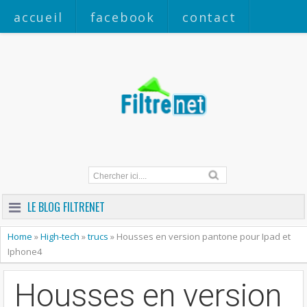
accueil
facebook
contact
a propos
LE BLOG FILTRENET
Home
»
High-tech
»
trucs
»
Housses en version pantone pour Ipad et
Iphone4
Housses en version