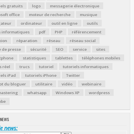
iels gratuits
logo
messagerie électronique
soft office
moteur de recherche
musique
gateur
ordinateur
outil en ligne
outils
s informatiques
pdf
PHP
référencement
xion
réparation
réseau
réseau social
 de presse
sécurité
SEO
service
sites
tphone
statistiques
tablettes
téléphones mobiles
 réel
trucs
tutoriel
tutoriels informatiques
iels iPad
tutoriels iPhone
Twitter
ot du bloguer
utilitaire
vidéo
webinaire
astering
whatsapp
Windows XP
wordpress
ube
 NEWS
de news: