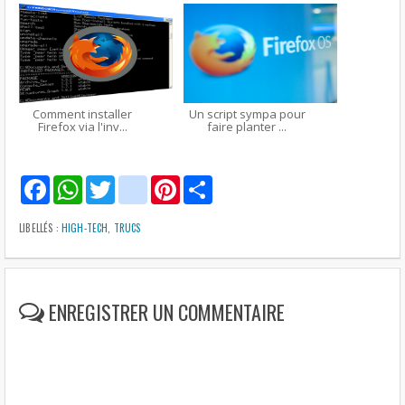
Comment installer
Un script sympa pour
Firefox via l'inv...
faire planter ...
F
W
T
g
P
S
a
h
w
m
i
h
c
a
i
a
n
a
e
t
t
i
t
r
LIBELLÉS :
HIGH-TECH
,
TRUCS
b
s
t
l
e
e
o
A
e
r
o
p
r
e
k
p
s
t
ENREGISTRER UN COMMENTAIRE