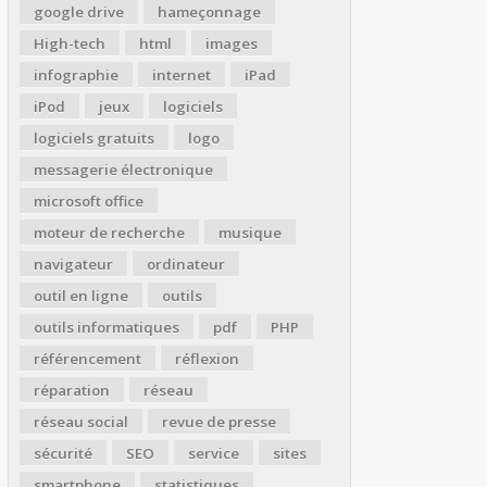
google drive
hameçonnage
High-tech
html
images
infographie
internet
iPad
iPod
jeux
logiciels
logiciels gratuits
logo
messagerie électronique
microsoft office
moteur de recherche
musique
navigateur
ordinateur
outil en ligne
outils
outils informatiques
pdf
PHP
référencement
réflexion
réparation
réseau
réseau social
revue de presse
sécurité
SEO
service
sites
smartphone
statistiques