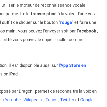
 d'utiliser le moteur de reconnaissance vocale
our permettre la
transcription
à la volée d'une voix.
il suffit de cliquer sur le bouton "
rouge
" et faire une
 vos main , vous pouvez l'envoyer soit par
Facebook
,
sibilité vous pouvez le copier - coller comme
ion , il est disponible aussi sur
l'App Store en
rsion iPad .
oposé par Dragon , permet de reconnaitre la voix en
ans
Youtube
,
Wikipedia
,
iTunes
,
Twitter
et
Google
.