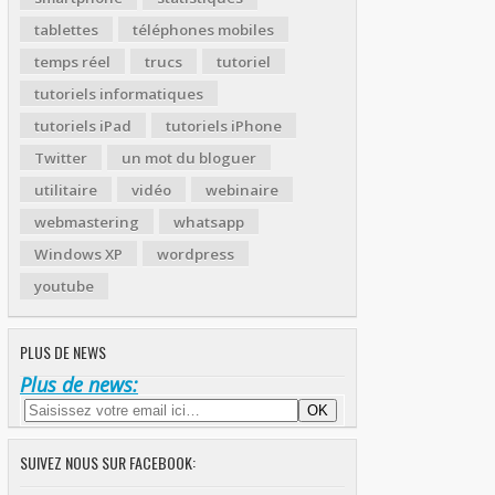
tablettes
téléphones mobiles
temps réel
trucs
tutoriel
tutoriels informatiques
tutoriels iPad
tutoriels iPhone
Twitter
un mot du bloguer
utilitaire
vidéo
webinaire
webmastering
whatsapp
Windows XP
wordpress
youtube
PLUS DE NEWS
Plus de news:
SUIVEZ NOUS SUR FACEBOOK: