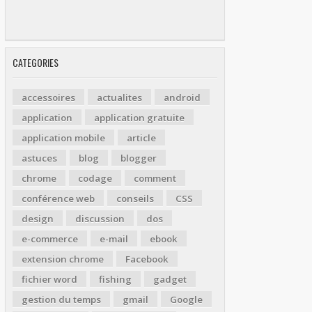
CATEGORIES
accessoires
actualites
android
application
application gratuite
application mobile
article
astuces
blog
blogger
chrome
codage
comment
conférence web
conseils
CSS
design
discussion
dos
e-commerce
e-mail
ebook
extension chrome
Facebook
fichier word
fishing
gadget
gestion du temps
gmail
Google