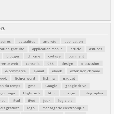
IES
soires
actualites
android
application
cation gratuite
application mobile
article
astuces
blogger
chrome
codage
comment
érence web
conseils
CSS
design
discussion
e-commerce
e-mail
ebook
extension chrome
book
fichier word
fishing
gadget
ion du temps
gmail
Google
google drive
çonnage
High-tech
html
images
infographie
net
iPad
iPod
jeux
logiciels
iels gratuits
logo
messagerie électronique