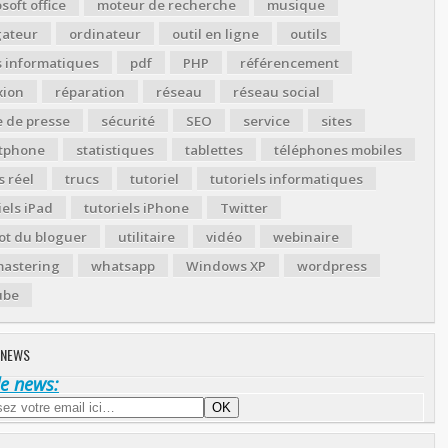
soft office
moteur de recherche
musique
gateur
ordinateur
outil en ligne
outils
s informatiques
pdf
PHP
référencement
xion
réparation
réseau
réseau social
 de presse
sécurité
SEO
service
sites
tphone
statistiques
tablettes
téléphones mobiles
 réel
trucs
tutoriel
tutoriels informatiques
iels iPad
tutoriels iPhone
Twitter
ot du bloguer
utilitaire
vidéo
webinaire
astering
whatsapp
Windows XP
wordpress
ube
 NEWS
de news: