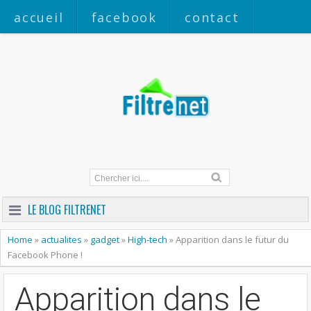
accueil
facebook
contact
a propos
LE BLOG FILTRENET
Home
»
actualites
»
gadget
»
High-tech
»
Apparition dans le futur du
Facebook Phone !
Apparition dans le