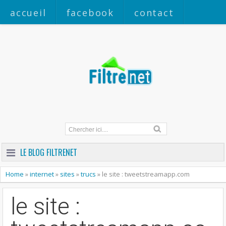
accueil
facebook
contact
a propos
LE BLOG FILTRENET
Home
»
internet
»
sites
»
trucs
»
le site : tweetstreamapp.com
le site :