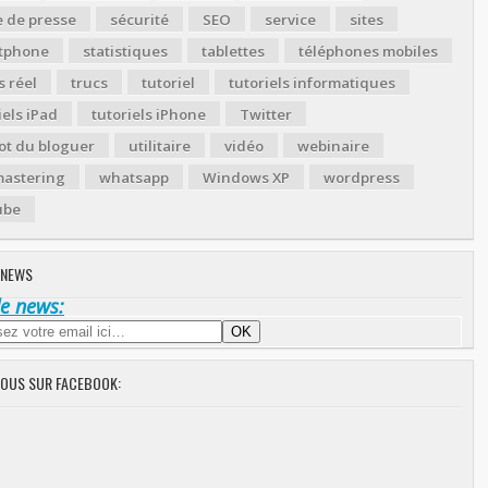
 de presse
sécurité
SEO
service
sites
tphone
statistiques
tablettes
téléphones mobiles
 réel
trucs
tutoriel
tutoriels informatiques
iels iPad
tutoriels iPhone
Twitter
ot du bloguer
utilitaire
vidéo
webinaire
astering
whatsapp
Windows XP
wordpress
ube
 NEWS
de news:
NOUS SUR FACEBOOK: