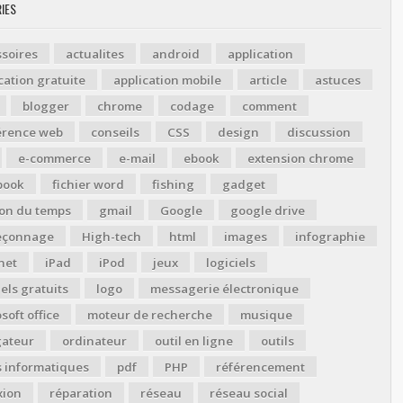
IES
soires
actualites
android
application
cation gratuite
application mobile
article
astuces
blogger
chrome
codage
comment
érence web
conseils
CSS
design
discussion
e-commerce
e-mail
ebook
extension chrome
book
fichier word
fishing
gadget
ion du temps
gmail
Google
google drive
çonnage
High-tech
html
images
infographie
net
iPad
iPod
jeux
logiciels
iels gratuits
logo
messagerie électronique
soft office
moteur de recherche
musique
gateur
ordinateur
outil en ligne
outils
s informatiques
pdf
PHP
référencement
xion
réparation
réseau
réseau social