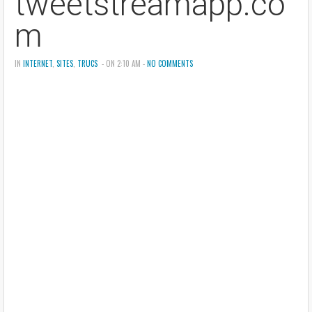
tweetstreamapp.co
m
IN
INTERNET
,
SITES
,
TRUCS
- ON 2:10 AM -
NO COMMENTS