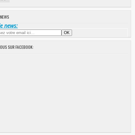
 NEWS
de news:
NOUS SUR FACEBOOK: