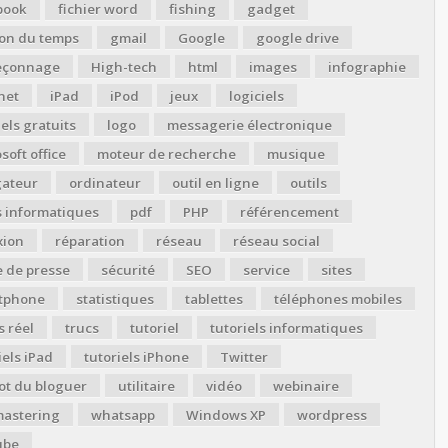
book
fichier word
fishing
gadget
ion du temps
gmail
Google
google drive
çonnage
High-tech
html
images
infographie
net
iPad
iPod
jeux
logiciels
iels gratuits
logo
messagerie électronique
soft office
moteur de recherche
musique
gateur
ordinateur
outil en ligne
outils
s informatiques
pdf
PHP
référencement
xion
réparation
réseau
réseau social
 de presse
sécurité
SEO
service
sites
tphone
statistiques
tablettes
téléphones mobiles
 réel
trucs
tutoriel
tutoriels informatiques
iels iPad
tutoriels iPhone
Twitter
ot du bloguer
utilitaire
vidéo
webinaire
astering
whatsapp
Windows XP
wordpress
ube