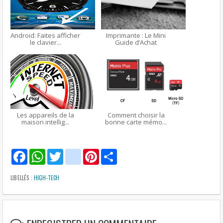
Android: Faites afficher
Imprimante : Le Mini
le clavier...
Guide d’Achat
Les appareils de la
Comment choisir la
maison intellig...
bonne carte mémo...
F
W
T
g
P
S
a
h
w
m
i
h
c
a
i
a
n
a
e
t
t
i
t
r
LIBELLÉS :
HIGH-TECH
b
s
t
l
e
e
o
A
e
r
o
p
r
e
k
p
s
t