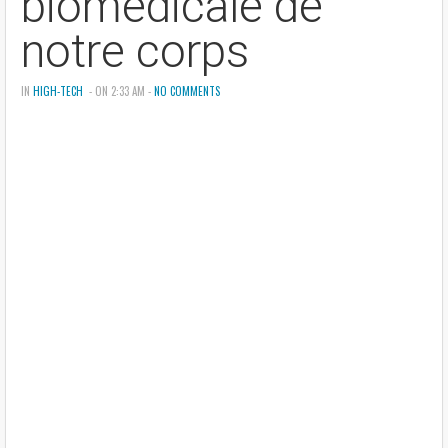
biomedicale de
notre corps
IN
HIGH-TECH
- ON 2:33 AM -
NO COMMENTS