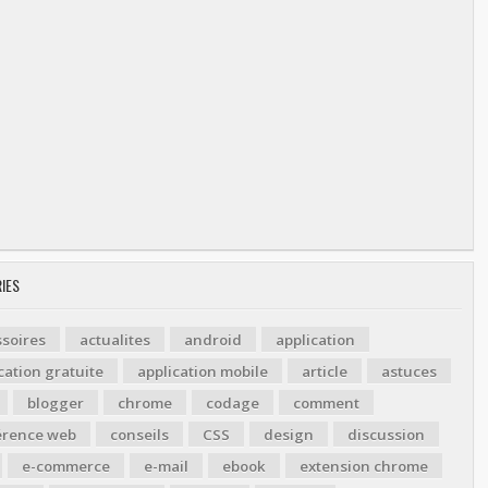
IES
soires
actualites
android
application
cation gratuite
application mobile
article
astuces
blogger
chrome
codage
comment
érence web
conseils
CSS
design
discussion
e-commerce
e-mail
ebook
extension chrome