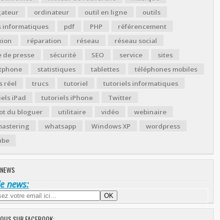
gateur
ordinateur
outil en ligne
outils
s informatiques
pdf
PHP
référencement
xion
réparation
réseau
réseau social
 de presse
sécurité
SEO
service
sites
tphone
statistiques
tablettes
téléphones mobiles
 réel
trucs
tutoriel
tutoriels informatiques
iels iPad
tutoriels iPhone
Twitter
ot du bloguer
utilitaire
vidéo
webinaire
astering
whatsapp
Windows XP
wordpress
ube
 NEWS
de news:
NOUS SUR FACEBOOK: