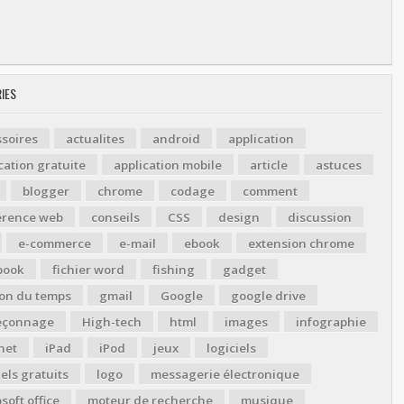
IES
soires
actualites
android
application
cation gratuite
application mobile
article
astuces
blogger
chrome
codage
comment
érence web
conseils
CSS
design
discussion
e-commerce
e-mail
ebook
extension chrome
book
fichier word
fishing
gadget
ion du temps
gmail
Google
google drive
çonnage
High-tech
html
images
infographie
net
iPad
iPod
jeux
logiciels
iels gratuits
logo
messagerie électronique
soft office
moteur de recherche
musique