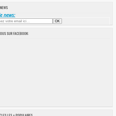
 NEWS
de news:
NOUS SUR FACEBOOK:
CLES LES + POPULAIRES