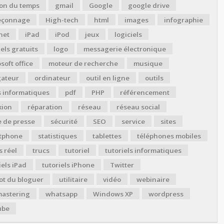
ion du temps
gmail
Google
google drive
çonnage
High-tech
html
images
infographie
net
iPad
iPod
jeux
logiciels
iels gratuits
logo
messagerie électronique
soft office
moteur de recherche
musique
gateur
ordinateur
outil en ligne
outils
s informatiques
pdf
PHP
référencement
xion
réparation
réseau
réseau social
 de presse
sécurité
SEO
service
sites
tphone
statistiques
tablettes
téléphones mobiles
 réel
trucs
tutoriel
tutoriels informatiques
iels iPad
tutoriels iPhone
Twitter
ot du bloguer
utilitaire
vidéo
webinaire
astering
whatsapp
Windows XP
wordpress
ube