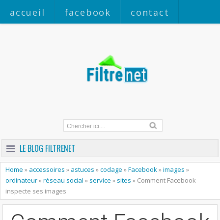
accueil
facebook
contact
a propos
LE BLOG FILTRENET
Home
»
accessoires
»
astuces
»
codage
»
Facebook
»
images
»
ordinateur
»
réseau social
»
service
»
sites
»
Comment Facebook
inspecte ses images