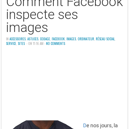
Comment Facebook
inspecte ses
images
IN
ACCESSOIRES
,
ASTUCES
,
CODAGE
,
FACEBOOK
,
IMAGES
,
ORDINATEUR
,
RÉSEAU SOCIAL
,
SERVICE
,
SITES
- ON 11:16 AM -
NO COMMENTS
D
e nos jours, la