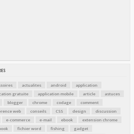
IES
soires
actualites
android
application
cation gratuite
application mobile
article
astuces
blogger
chrome
codage
comment
érence web
conseils
CSS
design
discussion
e-commerce
e-mail
ebook
extension chrome
book
fichier word
fishing
gadget