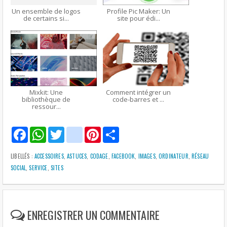
Un ensemble de logos
Profile Pic Maker: Un
de certains si...
site pour édi...
Mixkit: Une
Comment intégrer un
bibliothèque de
code-barres et ...
ressour...
F
W
T
g
P
S
a
h
w
m
i
h
c
a
i
a
n
a
e
t
t
i
t
r
LIBELLÉS :
ACCESSOIRES
,
ASTUCES
,
CODAGE
,
FACEBOOK
,
IMAGES
,
ORDINATEUR
,
RÉSEAU
b
s
t
l
e
e
SOCIAL
,
SERVICE
,
SITES
o
A
e
r
o
p
r
e
k
p
s
t
ENREGISTRER UN COMMENTAIRE