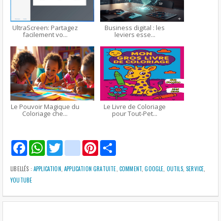
UltraScreen: Partagez
Business digital : les
facilement vo...
leviers esse...
Le Pouvoir Magique du
Le Livre de Coloriage
Coloriage che...
pour Tout-Pet...
F
W
T
g
P
S
a
h
w
m
i
h
c
a
i
a
n
a
e
t
t
i
t
r
LIBELLÉS :
APPLICATION
,
APPLICATION GRATUITE
,
COMMENT
,
GOOGLE
,
OUTILS
,
SERVICE
,
b
s
t
l
e
e
YOUTUBE
o
A
e
r
o
p
r
e
k
p
s
t