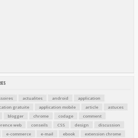
IES
soires
actualites
android
application
cation gratuite
application mobile
article
astuces
blogger
chrome
codage
comment
érence web
conseils
CSS
design
discussion
e-commerce
e-mail
ebook
extension chrome