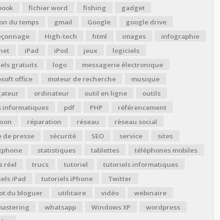
book
fichier word
fishing
gadget
ion du temps
gmail
Google
google drive
çonnage
High-tech
html
images
infographie
net
iPad
iPod
jeux
logiciels
iels gratuits
logo
messagerie électronique
soft office
moteur de recherche
musique
gateur
ordinateur
outil en ligne
outils
s informatiques
pdf
PHP
référencement
xion
réparation
réseau
réseau social
 de presse
sécurité
SEO
service
sites
tphone
statistiques
tablettes
téléphones mobiles
 réel
trucs
tutoriel
tutoriels informatiques
iels iPad
tutoriels iPhone
Twitter
ot du bloguer
utilitaire
vidéo
webinaire
astering
whatsapp
Windows XP
wordpress