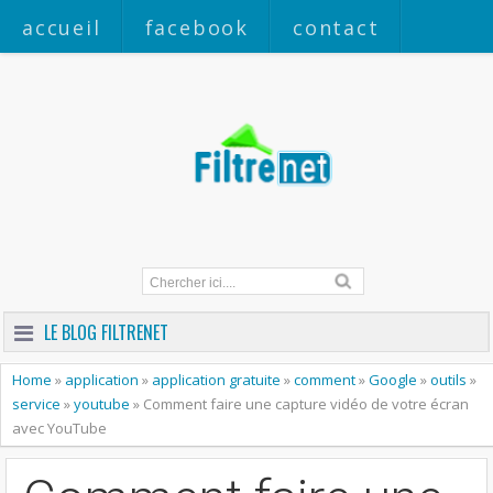
accueil
facebook
contact
a propos
LE BLOG FILTRENET
Home
»
application
»
application gratuite
»
comment
»
Google
»
outils
»
service
»
youtube
»
Comment faire une capture vidéo de votre écran
avec YouTube