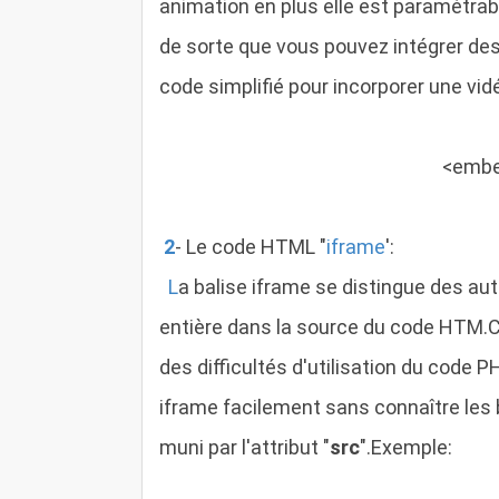
animation en plus elle est paramétrab
de sorte que vous pouvez intégrer des
code simplifié pour incorporer une vid
<emb
2
-
Le code HTML
"
iframe
':
L
a balise iframe se distingue des autr
entière dans la source du code HTM.Ce
des difficultés d'utilisation du code P
iframe facilement sans connaître les 
muni par l'attribut "
src
".Exemple: