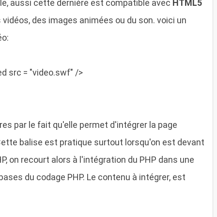
le, aussi cette dernière est compatible avec
HTML5
 vidéos, des images animées ou du son. voici un
éo:
ed
src = "
video.swf" />
es par le fait qu'elle permet d'intégrer la page
tte balise est pratique surtout lorsqu'on est devant
HP, on recourt alors à l'intégration du PHP dans une
bases du codage PHP. Le contenu à intégrer, est