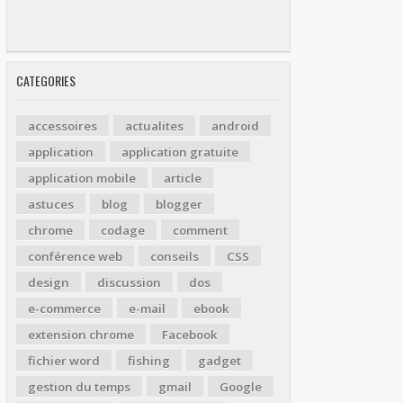
CATEGORIES
accessoires
actualites
android
application
application gratuite
application mobile
article
astuces
blog
blogger
chrome
codage
comment
conférence web
conseils
CSS
design
discussion
dos
e-commerce
e-mail
ebook
extension chrome
Facebook
fichier word
fishing
gadget
gestion du temps
gmail
Google