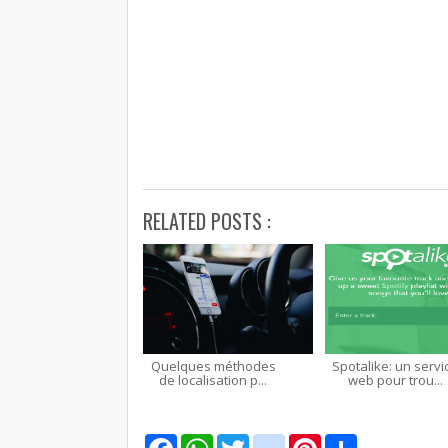
RELATED POSTS :
Quelques méthodes
Spotalike: un servi
de localisation p...
web pour trou...
F
W
T
g
P
S