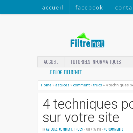
accueil
facebook
conta
ACCUEIL
TUTORIELS INFORMATIQUES
LE BLOG FILTRENET
Home
»
astuces
»
comment
»
trucs
»
4 techniques po
4 techniques po
sur votre site
IN
ASTUCES
,
COMMENT
,
TRUCS
- ON 4:32 PM -
NO COMMENTS