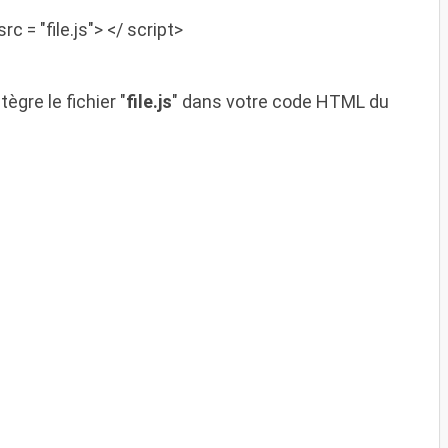
src
= "
file.js
"> <
/
script>
gre le fichier "
file.js
" dans votre code HTML du