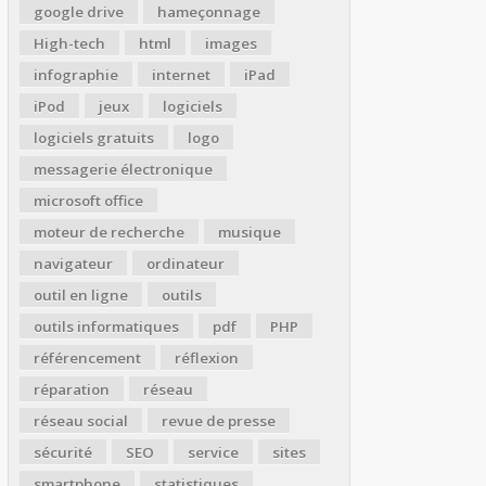
google drive
hameçonnage
High-tech
html
images
infographie
internet
iPad
iPod
jeux
logiciels
logiciels gratuits
logo
messagerie électronique
microsoft office
moteur de recherche
musique
navigateur
ordinateur
outil en ligne
outils
outils informatiques
pdf
PHP
référencement
réflexion
réparation
réseau
réseau social
revue de presse
sécurité
SEO
service
sites
smartphone
statistiques