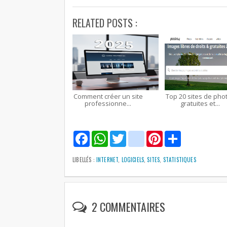
RELATED POSTS :
Comment créer un site
Top 20 sites de pho
professionne...
gratuites et...
F
W
T
g
P
S
a
h
w
m
i
h
c
a
i
a
n
a
e
t
t
i
t
r
LIBELLÉS :
INTERNET
,
LOGICIELS
,
SITES
,
STATISTIQUES
b
s
t
l
e
e
o
A
e
r
o
p
r
e
k
p
s
t
2 COMMENTAIRES