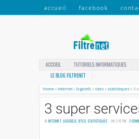
accueil
facebook
conta
ACCUEIL
TUTORIELS INFORMATIQUES
LE BLOG FILTRENET
Home
»
internet
»
logiciels
»
sites
»
statistiques
»
3 s
3 super service
IN
INTERNET
,
LOGICIELS
,
SITES
,
STATISTIQUES
- ON 2:16 PM -
2 COM