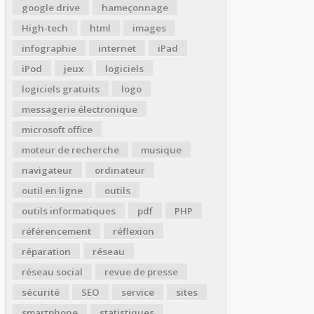
google drive
hameçonnage
High-tech
html
images
infographie
internet
iPad
iPod
jeux
logiciels
logiciels gratuits
logo
messagerie électronique
microsoft office
moteur de recherche
musique
navigateur
ordinateur
outil en ligne
outils
outils informatiques
pdf
PHP
référencement
réflexion
réparation
réseau
réseau social
revue de presse
sécurité
SEO
service
sites
smartphone
statistiques