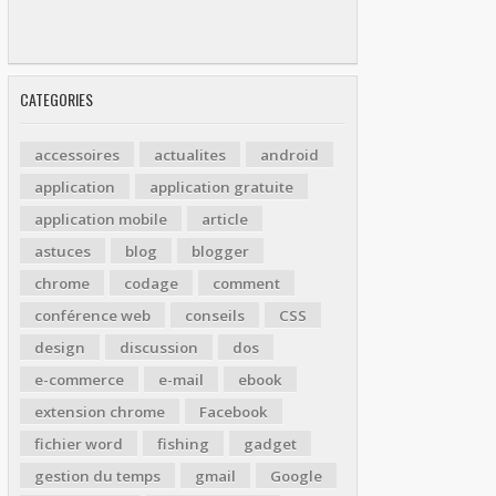
CATEGORIES
accessoires
actualites
android
application
application gratuite
application mobile
article
astuces
blog
blogger
chrome
codage
comment
conférence web
conseils
CSS
design
discussion
dos
e-commerce
e-mail
ebook
extension chrome
Facebook
fichier word
fishing
gadget
gestion du temps
gmail
Google